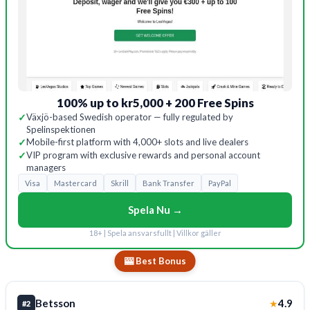
100% up to kr5,000 + 200 Free Spins
✓
Växjö-based Swedish operator — fully regulated by
Spelinspektionen
✓
Mobile-first platform with 4,000+ slots and live dealers
✓
VIP program with exclusive rewards and personal account
managers
Visa
Mastercard
Skrill
Bank Transfer
PayPal
Spela Nu →
18+ | Spela ansvarsfullt | Villkor gäller
🎰 Best Bonus
Betsson
4.9
★
#2