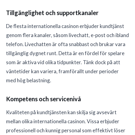
Tillgänglighet och supportkanaler
De flesta internationella casinon erbjuder kundtjänst
genom flera kanaler, såsom livechatt, e-post och ibland
telefon. Livechatten är ofta snabbast och brukar vara
tillgänglig dygnet runt. Detta är en fördel för spelare
som är aktiva vid olika tidpunkter. Tänk dock på att
väntetider kan variera, framförallt under perioder
med hög belastning.
Kompetens och servicenivå
Kvaliteten på kundtjänsten kan skilja sig avsevärt
mellan olika internationella casinon. Vissa erbjuder
professionell och kunnig personal som effektivt löser