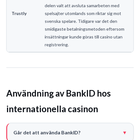
delen valt att avsluta samarbeten med
Trustly
spelsajter utomlands som riktar sig mot
svenska spelare. Tidigare var det den
smidigaste betalningsmetoden eftersom
insättningar kunde göras till casino utan
registrering.
Användning av BankID hos
internationella casinon
Går det att använda BankID?
▼