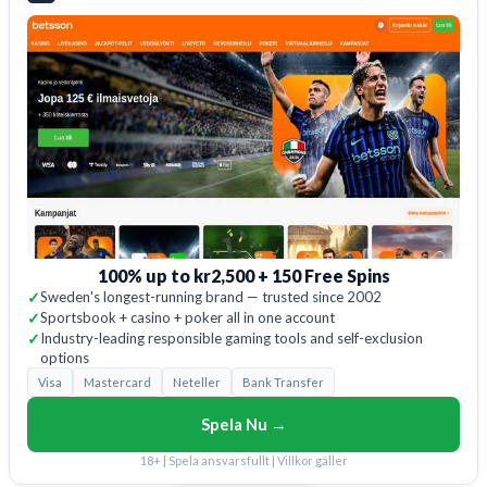
100% up to kr2,500 + 150 Free Spins
✓
Sweden's longest-running brand — trusted since 2002
✓
Sportsbook + casino + poker all in one account
✓
Industry-leading responsible gaming tools and self-exclusion
options
Visa
Mastercard
Neteller
Bank Transfer
Spela Nu →
18+ | Spela ansvarsfullt | Villkor gäller