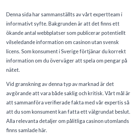
Denna sida har sammanställts av vårt expertteam i
informativt syfte. Bakgrunden är att det finns ett
ökande antal webbplatser som publicerar potentiellt
vilseledande information om casinon utan svensk
licens. Som konsument i Sverige förtjänar du korrekt
information om du överväger att spela om pengar på
nätet.
Vid granskning av denna typ av marknad är det
avgörande att vara både saklig och kritisk. Vårt mål är
att sammanföra verifierade fakta med vår expertis så
att du som konsument kan fatta ett välgrundat beslut.
Alla relevanta detaljer om pålitliga casinon utomlands
finns samlade här.