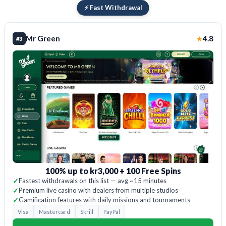
⚡ Fast Withdrawal
Mr Green
4.8
★
#3
100% up to kr3,000 + 100 Free Spins
✓
Fastest withdrawals on this list — avg ~15 minutes
✓
Premium live casino with dealers from multiple studios
✓
Gamification features with daily missions and tournaments
Visa
Mastercard
Skrill
PayPal