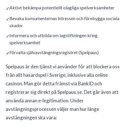
Aktivt bekämpa potentiellt olagliga spelverksamheter
Bevaka konsumenternas intressen och förebygga sociala
skador
Informera och utbilda om lagstiftningen kring
spelverksamhet
Förvalta självavstängningsregistret (Spelpaus)
Spelpaus är den tjänst vi använder för att blockera oss
från allt hasardspel i Sverige, inklusive alla online
casinon. Man gör detta främst via BankID och
registrerar sig direkt på Spelpaus.se. Det går även att
använda annan e-legitimation. Under
avstängningsprocessen väljer man hur länge
avstängningen ska vara: