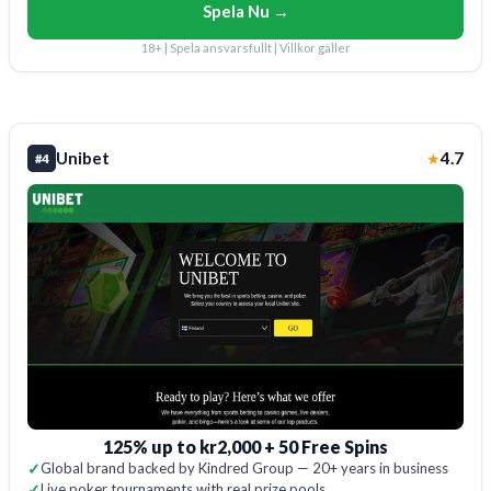
Spela Nu →
18+ | Spela ansvarsfullt | Villkor gäller
Unibet
4.7
★
#4
125% up to kr2,000 + 50 Free Spins
✓
Global brand backed by Kindred Group — 20+ years in business
✓
Live poker tournaments with real prize pools