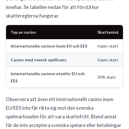
innehar. Se tabellen nedan för att förstå hur
skattereglerna fungerar.
Typ av casino
Skattenivå
Internationella casinon inom EU och EES
Ingen skatt
Casino med svensk spellicens
Ingen skatt
Internationella casinon utanför EU och
30% skatt
EES
Observera att även ett internationellt casino inom
EU/EES inte får rikta sig mot den svenska
spelmarknaden för att vara skattefritt. Bland annat
får de inte acceptera svenska spelare eller betalningar