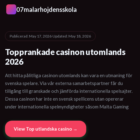
07malarhojdensskola
0
Publicerad: May 17, 2026
·
Updated: May 18, 2026
Topprankade casinon utomlands
2026
Att hitta pålitliga casinon utomlands kan vara en utmaning för
svenska spelare. Via vår externa samarbetspartner får du
tillgång till granskade och jämförda internationella spelsajter.
Dessa casinon har inte en svensk spellicens utan opererar
under internationella spelmyndigheter såsom Malta Gaming
View Top utlandska casino →