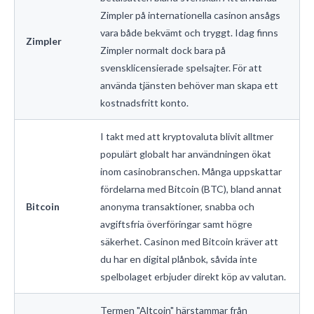
Zimpler på internationella casinon ansågs
vara både bekvämt och tryggt. Idag finns
Zimpler
Zimpler normalt dock bara på
svensklicensierade spelsajter. För att
använda tjänsten behöver man skapa ett
kostnadsfritt konto.
I takt med att kryptovaluta blivit alltmer
populärt globalt har användningen ökat
inom casinobranschen. Många uppskattar
fördelarna med Bitcoin (BTC), bland annat
Bitcoin
anonyma transaktioner, snabba och
avgiftsfria överföringar samt högre
säkerhet. Casinon med Bitcoin kräver att
du har en digital plånbok, såvida inte
spelbolaget erbjuder direkt köp av valutan.
Termen "Altcoin" härstammar från